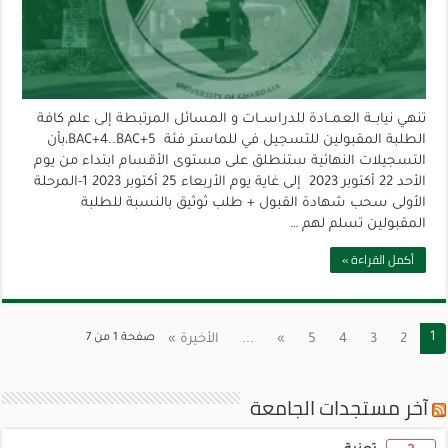
تنهي نيابــة العمــادة للدراســات و المسائل المرتبطة إلى علم كافة
الطلبة المقبولين للتسجيل في للماستر فئة BAC+4..BAC+5،بأن
التسجيلات النهائية ستنطلق على مستوى الأقسام ابتداء من يوم
الأحد 22 أكتوبر 2023 إلى غاية يوم الأربعاء 25 أكتوبر 2023 1-المرحلة
الأولى سحب شهادة القبول + طلب ثوثيق بالنسبة للطلبة
المقبولين تسلم لهم …
أكمل القراءة »
1
2
3
4
5
»
...
الأخيرة »
صفحة 1 من 7
آخر مستجدات الجامعة