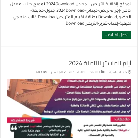
نموذج-إتفاقية-التربص-المعدل-2024Download نموذج-طلب-معدل-
خاص-إجراء-تربص-ميداني-2024Download جدول-متابعة-
الحضورDownload بطاقة-تقييم-المتربصDownload قالب-منهجي-
لكيفية-إعداد-تقرير-التربصDownload
أكمل القراءة »
أيام الماستر الثامنة 2024
6 يناير 2024
إعلانات الطلبة
,
إعلانات الماستر
483