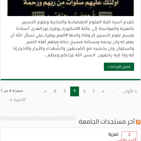
تتقدم أسرة كلية العلوم الاقتصادية والتجارية وعلوم التسيير
بالتعزية والمواساة إلى عائلة #الدكتورة_بوقرة_نورالهدى أستاذة
بقسم علوم التسيير إثر وفاة والدها #العم_بوقرة_علي نسأل الله أن
يغفر له وان يرحمه ويسكنه فسيح جناته ويلهم أهله الصبر
والسلوان وان يحشره مع الصّديقين والشّهداء والأبرار والأخيار،إنا
لله وإنا إليه راجعون. أحسن الله عزاءكم وعظم …
أكمل القراءة »
4
« الأولى
...
«
2
3
5
6
»
...
صفحة 4 من 7
الأخيرة »
آخر مستجدات الجامعة
تعزية
2
أغسطس