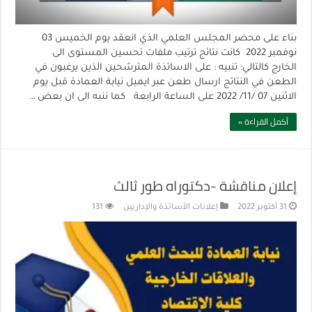
بناء على محضر المجلس العلمي الذي انعقد يوم الخميس 03
نوفمبر 2022 كانت نتائج ترتيب ملفات تحسين المستوى الى
الخارج كالتالي: تنبيه : على الاساتذة المترشحين الذين يرغبون في
الطعن في النتائج ارسال طعن عبر ايميل نيابة العمادة قبل يوم
الاثنين 07 /11/ 2022 على الساعة الرابعة كما ننبه الى ان بعض …
أكمل القراءة »
إعلان مناقشة -دكتوراه طور ثالث
31 أكتوبر 2022
إعلانات الأساتذة والإداريين
131