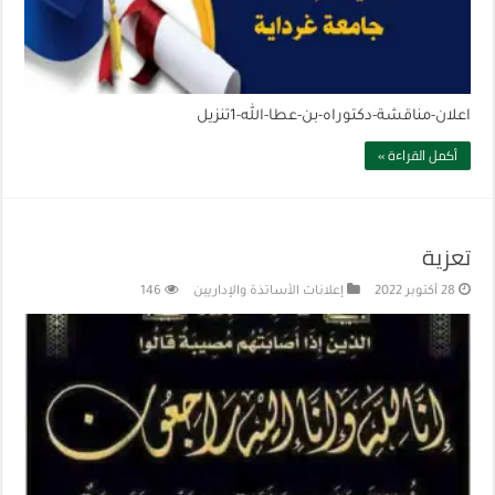
اعلان-مناقشة-دكتوراه-بن-عطا-الله-1تنزيل
أكمل القراءة »
تعزية
28 أكتوبر 2022
إعلانات الأساتذة والإداريين
146