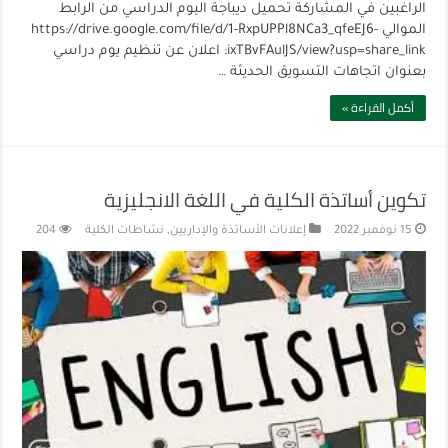
الراغبين في المشاركة تحميل ديباجة اليوم الدراسي من الرابط
الموالي https://drive.google.com/file/d/1-RxpUPPl8NCa3_qfeEJ6-
ixTBvFAulJS/view?usp=share_link: اعلان عن تنظيم يوم دراسي
بعنوان اتجاهات التسويق الحديثة …
أكمل القراءة »
تكوين أساتذة الكلية في اللغة الانجليزية
15 نوفمبر 2022
إعلانات الأساتذة والإداريين
,
نشاطات الكلية
204