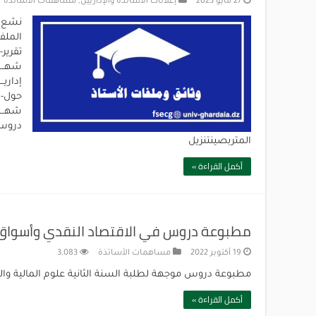
27 مايو 2023
إعلانات الأساتذة والإداريين
,
مساهمات الأساتذة
نشع ب
الملف
تقرير
شهــــــ
إداريــ
حول-ا
شهـــــــ
دروس-عل
المتربصينتنزيل
أكمل القراءة »
مطبوعة دروس في الاقتصاد النقدي وأسواق 
19 أكتوبر 2022
مساهمات الأساتذة
3,083
مطبوعة دروس موجهة لطلبة السنة الثانية علوم المالية وا
أكمل القراءة »