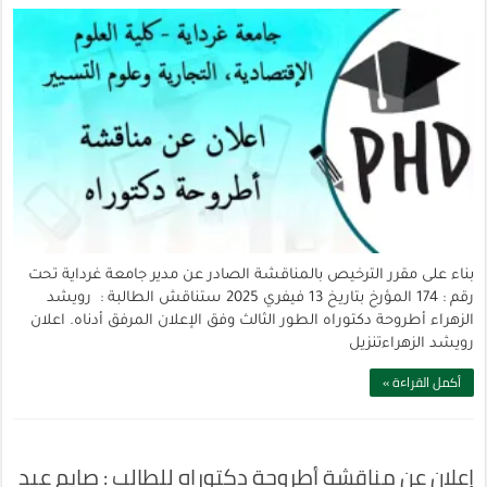
بناء على مقرر الترخيص بالمناقشة الصادر عن مدير جامعة غرداية تحت
رقم : 174 المؤرخ بتاريخ 13 فيفري 2025 ستناقش الطالبة : رويشد
الزهراء أطروحة دكتوراه الطور الثالث وفق الإعلان المرفق أدناه. اعلان
رويشد الزهراءتنزيل
أكمل القراءة »
إعلان عن مناقشة أطروحة دكتوراه للطالب : صايم عبد