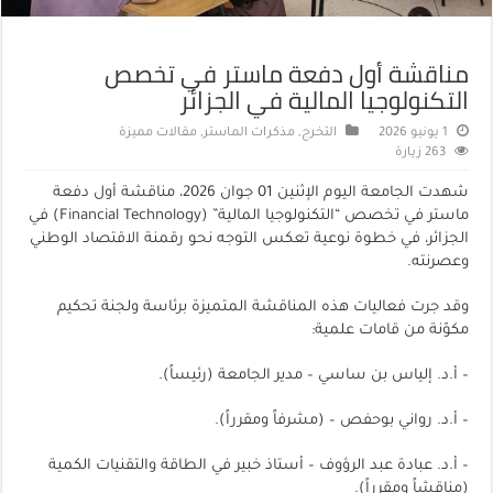
مناقشة أول دفعة ماستر في تخصص
التكنولوجيا المالية في الجزائر
1 يونيو 2026
التخرج
,
مذكرات الماستر
,
مقالات مميزة
263 زيارة
شهدت الجامعة اليوم الإثنين 01 جوان 2026، مناقشة أول دفعة
ماستر في تخصص “التكنولوجيا المالية” (Financial Technology) في
الجزائر، في خطوة نوعية تعكس التوجه نحو رقمنة الاقتصاد الوطني
وعصرنته.
وقد جرت فعاليات هذه المناقشة المتميزة برئاسة ولجنة تحكيم
مكوّنة من قامات علمية:
– أ.د. إلياس بن ساسي – مدير الجامعة (رئيساً).
– أ.د. رواني بوحفص – (مشرفاً ومقرراً).
– أ.د. عبادة عبد الرؤوف – أستاذ خبير في الطاقة والتقنيات الكمية
(مناقشاً ومقرراً).