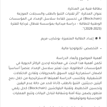
بطاقة فنية عن المذكرة:
عنوان المذكرة: “أثر تقنيات التنبؤ بالطلب والسجلات الموزعة
(Blockchain) في تحسين كفاءة سلاسل الإمداد في المؤسسات
الوطنية للطاقة – دراسة ميدانية بمؤسسة نفطال غرداية للفترة
(2023-2028)”.
👩‍🎓 إعداد الطالبة المتميزة: بوشارب مريم.
التخصص: تكنولوجيا مالية.
أهمية الموضوع وأبعاد الدراسة:
تكمن أهمية هذا البحث في معالجته لإحدى الركائز الحيوية في
المؤسسات الطاقوية، حيث تعتبر سلاسل الإمداد عنصراً أساسياً
لضمان استمرارية تزويد السوق بالمحروقات وتفادي الاختلالات
التشغيلية. وتكتسب الدراسة أهميتها الاستراتيجية من خلال دمج
آليتين حديثتين: التنبؤ بالطلب كأداة للحد من حالة عدم اليقين
وتحسين التخطيط، وتقنية البلوكشين (Blockchain) كحل رقمي
متطور يضمن بيئة آمنة وشفافة لتبادل البيانات وتتبع العمليات
اللوجستية وموثوقيتها.