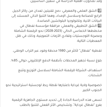
وقد تمحورت أهمية الدراسة في شقين أساسيين:
1️⃣ الشق العلمي والمعرفي: دمج تقنيتين تعدان من ركائز الجيل
الرابع للصناعة وسلاسل الإمداد، وهما التنبؤ الذكي المستند إلى
البيانات الآنية، وتكنولوجيا البلوكشين الصاعدة.
2️⃣ الشق التطبيقي والعملي: مرافقة مؤسسة نفطال في
مخططها الخماسي الحالي (2023-2028) نحو الرقمنة الشاملة
وعصرنة اللوجستيات وتفادي الأزمات التموينية، وذلك في ظل
المعطيات التالية:
تغطية “نفطال” لأكثر من 1980 محطة وقود عبر التراب الوطني.
بلوغ نسبة تجهيز المحطات بأنظمة الدفع الإلكتروني حوالي 85%.
استهداف الشركة للرقمنة الشاملة لسلاسل التوزيع وتتبع
الشحنات.
خصوصية ولاية غرداية باعتبارها نقطة ربط لوجستية استراتيجية نحو
الجنوب الكبير.
تسعى هذه الدراسة الجادة إلى تحديد مستوى الجاهزية الرقمية
بفرع “نفطال غرداية”، وتشخيص الأثر الفعلي للتنبؤ بالطلب