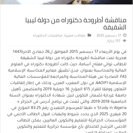
مناقشة أطروحة دكتوراه من دولة ليبيا
الشقيقة
17 ديسمبر 2025
مقالات مميزة
,
مناقشات الدكتوراه
157 زيارة
في يوم الأربعاء 17 ديسمبر 2015 الموافق ل26 جمادي الآخرة1447
هجرية تمت مناقشة أطروحة دكتوراه من دولة ليبيا الشقيقة
للطالب تواتي
مفتاح
أسامة، حيث كانت أطروحة دكتوراه في العلوم
المالية والمحاسبة بعنوان: مدى
تطبيق
معايير
المحاسبة
الإسلامية
FAS
الصادرة
عن
هيئة
المحاسبة
والمراجعة
للمؤسسات
المالية
الإسلامية
AAOIFI
في
دول
المغرب العربي، وذلك في إطار إتفاقيات
التعاون ووفقا للقرار 615 المؤرخ 16 جويلية 2019 والمتضمن تأهيل
جامعة غرداية لضمان التكوين لنيل شهادة الدكتوراه بعنوان السنة
الجامعية 2018-2019، والتي ثمنت في برنامج أدرس في الجزائر «
Study in Algeria » طبقا للمرسوم التنفيذي رقم 25-83 المؤرخ في
20 فيفري 2025 الذي يحدد شروط وكيفيات قبول الطالب الأجنبي في
المؤسسات الجزائريّة للتعليم والتكوين العاليين، يمكن للطالب
الأجنبي الترشح للالتحاق بأي مؤسسة جزائرية للتعليم والتكوين