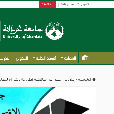
الجامعة
الخميس , 6 أغسطس 2026
العمادة
أقسام الكلية
التكوين
التدري
الرئيسية
›
إعلانات
›
إعلان عن مناقشة أطروحة دكتوراه للطالب