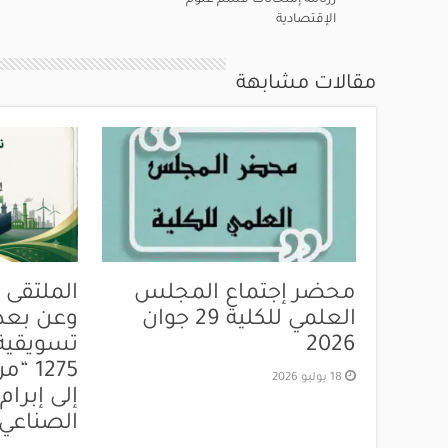
رزنامة إمتحانات قسم علوم
الإقتصادية
مقالات مشابهة
محضر إجتماع المجلس
الملتقى 
العلمي للكلية 29 جوان
وعن بعد:
2026
تسويقية 
1275 
18 يوليو 2026
إلى إبرا
الصناعي”