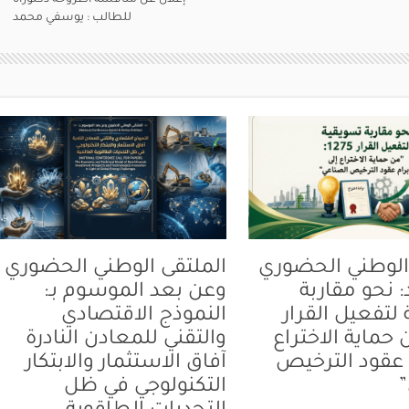
إعلان عن مناقشة أطروحة دكتوراه
للطالب : يوسفي محمد
الوطني الحضوري
الملتقى الوطني الحضوري
 نحو مقاربة
وعن بعد الموسوم بـ:
لتفعيل القرار
النموذج الاقتصادي
“من حماية الاختراع
والتقني للمعادن النادرة
م عقود الترخيص
آفاق الاستثمار والابتكار
التكنولوجي في ظل