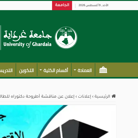
الجامعة
الأحد , 9 أغسطس 2026
العمادة
أقسام الكلية
التكوين
التدري
الرئيسية
›
إعلانات
›
إعلان عن مناقشة أطروحة دكتوراه للطال