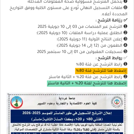
➐ يتحمل المترشح مسؤولية صحة المعلومات المدخلة؛
➑ ملفات التسجيل النهائي تُودع على مستوى الكلية ووفق التواريخ
المحددة أعلاه.
✅ رزنامة الترشح :
➊ الترشح عبر المنصات من 03 إلى 10 جويلية 2025
➋ انطلاق عملية دراسة الملفات (10 جويلية 2025)؛
➌ إعلان النتائج الأولية (11 جويلية 2025)؛
➍ الطعون من (12 إلى 14 جويلية 2025)؛
➎ تسجيلات المقبولين من 01 إلى 10 سبتمبر 2025
✅
روابط الترشح :
➊ رابط الترشح عن فئة 80%
إضغط هنا للترشح فئة 80%
➋ رابط الترشح عن فئة 20% + الثانية ماستر
إضغط هنا للترشح لفئة 20% + الثانية ماستر